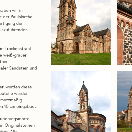
haben wir in
 der Paulskirche
ertigung der
uszuführenden
im Trockenstrahl-
de weiß-grauer
ther
haler Sandstein und
er, wurden diese
Neuteile wurden
inmetzmäßig
on 10 cm eingebaut.
urierungsmörtel
n Originalsteinen
tet. Alle