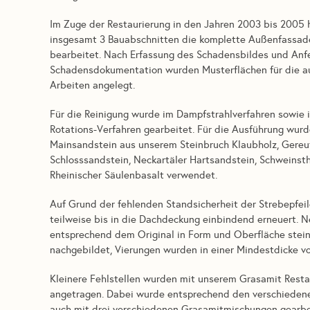
Im Zuge der Restaurierung in den Jahren 2003 bis 2005 
insgesamt 3 Bauabschnitten die komplette Außenfassade
bearbeitet. Nach Erfassung des Schadensbildes und Anf
Schadensdokumentation wurden Musterflächen für die a
Arbeiten angelegt.
Für die Reinigung wurde im Dampfstrahlverfahren sowie 
Rotations-Verfahren gearbeitet. Für die Ausführung wur
Mainsandstein aus unserem Steinbruch Klaubholz, Gereu
Schlosssandstein, Neckartäler Hartsandstein, Schweinst
Rheinischer Säulenbasalt verwendet.
Auf Grund der fehlenden Standsicherheit der Strebepfeil
teilweise bis in die Dachdeckung einbindend erneuert. 
entsprechend dem Original in Form und Oberfläche ste
nachgebildet, Vierungen wurden in einer Mindestdicke v
Kleinere Fehlstellen wurden mit unserem Grasamit Resta
angetragen. Dabei wurde entsprechend den verschiedene
auch mit drei verschiedenen Grasamitmischungen gearbei