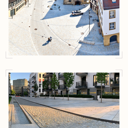
Außenanlagen
Marktplatz Hallstadt
Außenanlagen
Wohnensemble „No.1 Charlottenburg“